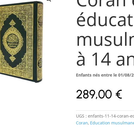
éducat
musul
à 14 a
Enfants nés entre le 01/08/2
289,00
€
UGS :
enfants-11-14-coran-
Coran
,
Education musulman