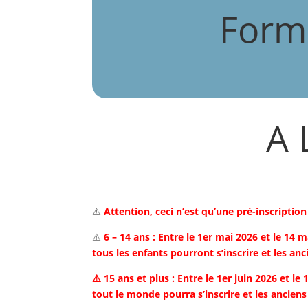
Formu
A 
⚠️
Attention, ceci n’est qu’une pré-inscription
⚠️
6 – 14 ans : Entre le 1er mai 2026 et le 14 
tous les enfants pourront s’inscrire et les anc
⚠️ 15 ans et plus : Entre le 1er juin 2026 et le
tout le monde pourra s’inscrire et les anciens 