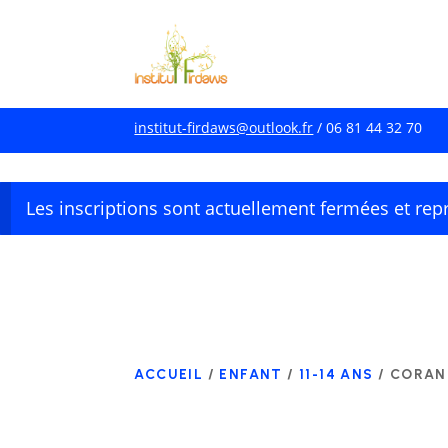
institut-firdaws@outlook.fr
/ 06 81 44 32 70
Les inscriptions sont actuellement fermées et repr
ACCUEIL
/
ENFANT
/
11-14 ANS
/ CORAN