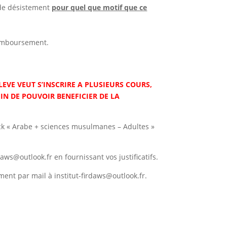
de désistement
pour quel que motif que ce
 remboursement.
LEVE VEUT S’INSCRIRE A PLUSIEURS COURS,
IN DE POUVOIR BENEFICIER DE LA
ack « Arabe + sciences musulmanes – Adultes »
daws@outlook.fr en fournissant vos justificatifs.
ment par mail à institut-firdaws@outlook.fr.