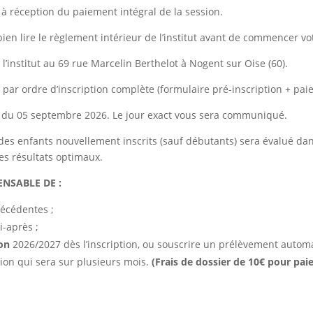
 à réception du paiement intégral de la session.
ien lire le règlement intérieur de l’institut avant de commencer vo
l’institut au 69 rue Marcelin Berthelot à Nogent sur Oise (60).
s par ordre d’inscription complète (formulaire pré-inscription + paie
ir du 05 septembre 2026. Le jour exact vous sera communiqué.
 des enfants nouvellement inscrits (sauf débutants) sera évalué dans
es résultats optimaux.
ENSABLE DE :
récédentes ;
i-après ;
ion
2026/2027 dès l’inscription, ou souscrire un prélèvement auto
ion qui sera sur plusieurs mois.
(Frais de dossier de 10€ pour pa