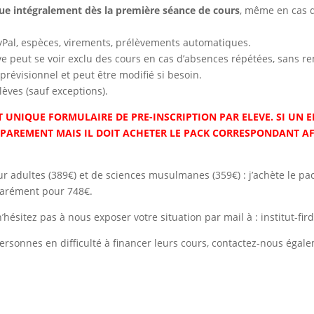
due intégralement dès la première séance de cours
, même en cas 
yPal, espèces, virements, prélèvements automatiques.
lève peut se voir exclu des cours en cas d’absences répétées, sans
prévisionnel et peut être modifié si besoin.
élèves (sauf exceptions).
T UNIQUE FORMULAIRE DE PRE-INSCRIPTION PAR ELEVE. SI UN E
SEPAREMENT MAIS IL DOIT ACHETER LE PACK CORRESPONDANT AF
ur adultes (389€) et de sciences musulmanes (359€) : j’achète le p
parément pour 748€.
’hésitez pas à nous exposer votre situation par mail à : institut-fir
ersonnes en difficulté à financer leurs cours, contactez-nous égale