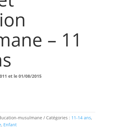
ion
mane – 11
ns
011 et le 01/08/2015
education-musulmane
Catégories :
11-14 ans
,
e
,
Enfant