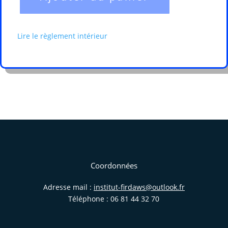
quantité
de
Apprentissage
Lire le règlement intérieur
et
étude
du
Noble
Coran
-
15
à
18
ans
Coordonnées
Adresse mail :
institut-firdaws@outlook.fr
Téléphone : 06 81 44 32 70